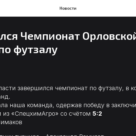
Новости
лся Чемпионат Орловско
по футзалу
ласти завершился чемпионат по футзалу, в 
анд.
ала наша команда, одержав победу в заключ
м из «СпецхимАгро» со счётом
5:2
Симаков