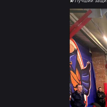
💫Лучший защит