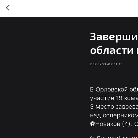
Заверши
области 
2026-03-02 11:13
В Орловской об
участие 19 ком
3 место завоев
над сопернико
⚽Новиков (4), 