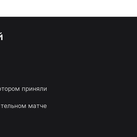
й
котором приняли
ительном матче